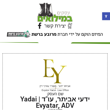
פתח סרגל נגישות
יצירת קשר
שם העסק:
ידעי אביתר, עו"ד | Yadai
Evyatar, ADV
קטגוריה: עריכת דין